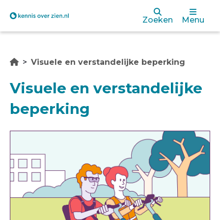
Overslaan
Zoeken
Menu
en
naar
Visuele en verstandelijke beperking
de
inhoud
Visuele en verstandelijke
gaan
beperking