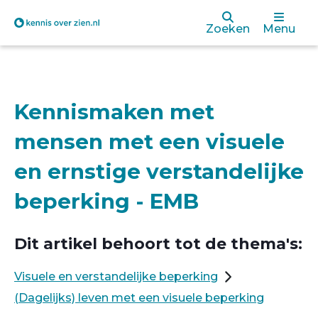
Overslaan
Zoeken
Menu
en
naar
de
Kennismaken met
inhoud
mensen met een visuele
gaan
en ernstige verstandelijke
beperking - EMB
Dit artikel behoort tot de thema's:
Visuele en verstandelijke beperking
(Dagelijks) leven met een visuele beperking