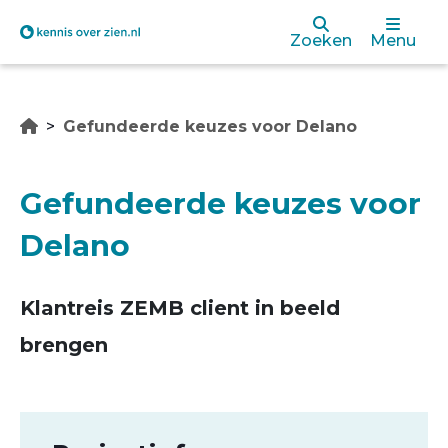
Overslaan
Zoeken
Menu
en
naar
Gefundeerde keuzes voor Delano
de
inhoud
Gefundeerde keuzes voor
gaan
Delano
Klantreis ZEMB client in beeld
brengen