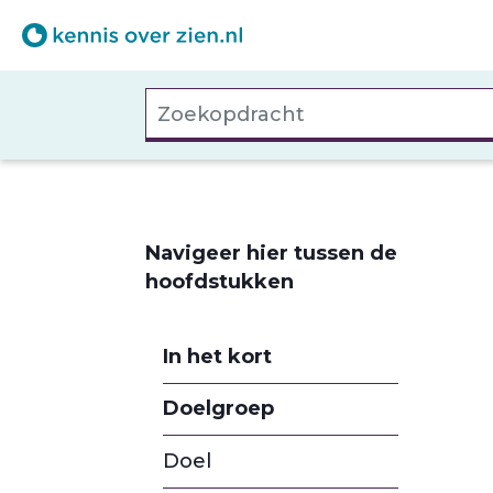
Overslaan
en
naar
Zoekopdracht
de
inhoud
gaan
Navigeer hier tussen de
hoofdstukken
In het kort
Doelgroep
Doel