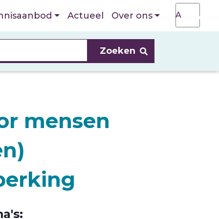
T
A
nnisaanbod
Actueel
Over ons
A
oor mensen
en)
perking
a's: