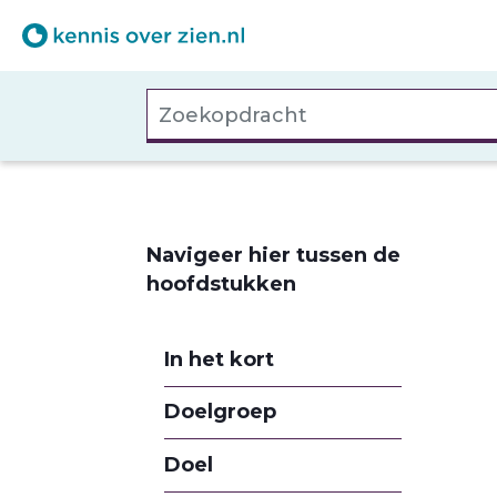
Overslaan
en
naar
Zoekopdracht
de
inhoud
gaan
Navigeer hier tussen de
hoofdstukken
In het kort
Doelgroep
Doel