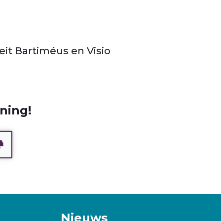
eit Bartiméus en Visio
ning!
Nieuws