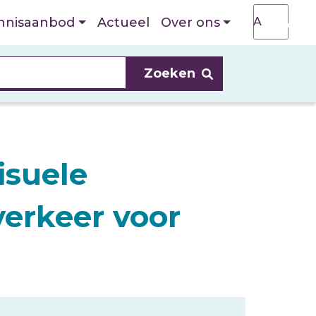
T
A
nnisaanbod
Actueel
Over ons
A
isuele
verkeer voor
r