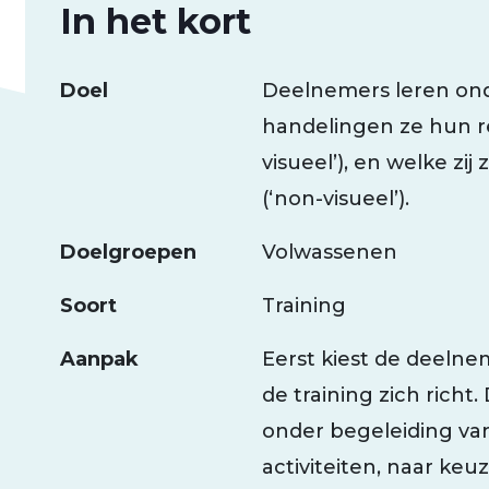
In het kort
Doel
Deelnemers leren onde
handelingen ze hun re
visueel’), en welke zi
(‘non-visueel’).
Doelgroepen
Volwassenen
Soort
Training
Aanpak
Eerst kiest de deelne
de training zich rich
onder begeleiding va
activiteiten, naar ke