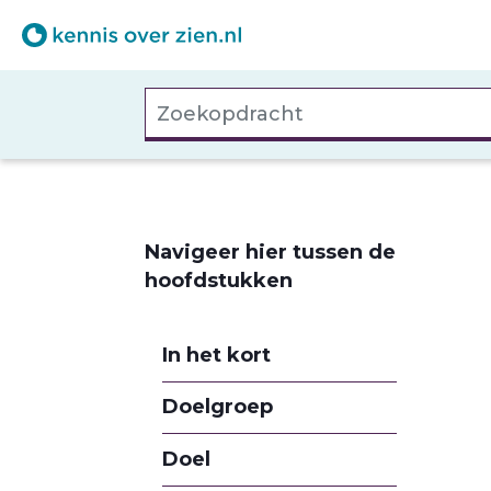
Overslaan
en
naar
Zoekopdracht
de
inhoud
gaan
Navigeer hier tussen de
hoofdstukken
In het kort
Doelgroep
Doel