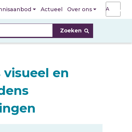
T
A
nnisaanbod
Actueel
Over ons
A
 visueel en
jdens
lingen