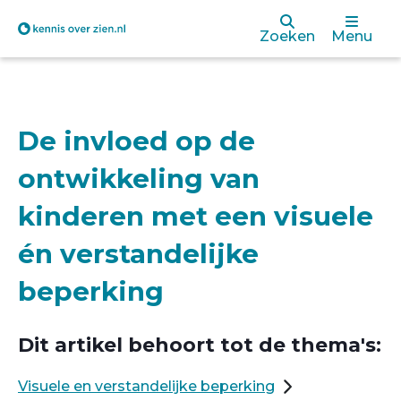
Overslaan
Zoeken
Menu
en
naar
de
De invloed op de
inhoud
ontwikkeling van
gaan
kinderen met een visuele
én verstandelijke
beperking
Dit artikel behoort tot de thema's:
Visuele en verstandelijke beperking