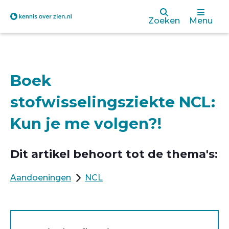
Overslaan
Zoeken
Menu
en
naar
de
Boek
inhoud
stofwisselingsziekte NCL:
gaan
Kun je me volgen?!
Dit artikel behoort tot de thema's:
Aandoeningen
NCL