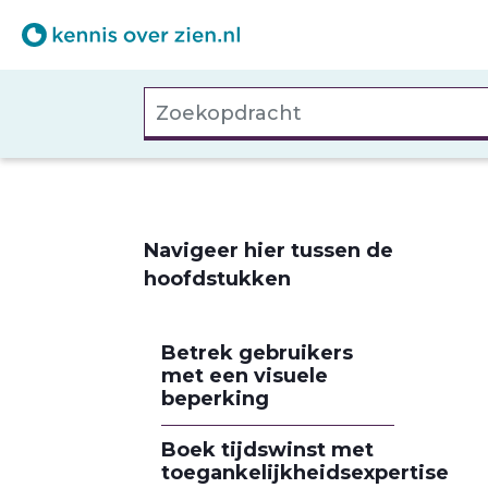
Overslaan
en
naar
Zoekopdracht
de
inhoud
gaan
Navigeer hier tussen de
hoofdstukken
Betrek gebruikers
met een visuele
beperking
Boek tijdswinst met
toegankelijkheidsexpertise