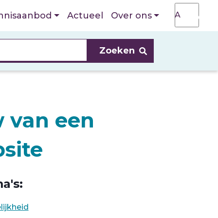
T
A
nnisaanbod
Actueel
Over ons
A
w van een
site
a's:
lijkheid