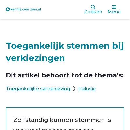
Overslaan
Zoeken
Menu
en
naar
de
Toegankelijk stemmen bij
inhoud
verkiezingen
gaan
Dit artikel behoort tot de thema's:
Toegankelijke samenleving
Inclusie
Zelfstandig kunnen stemmen is