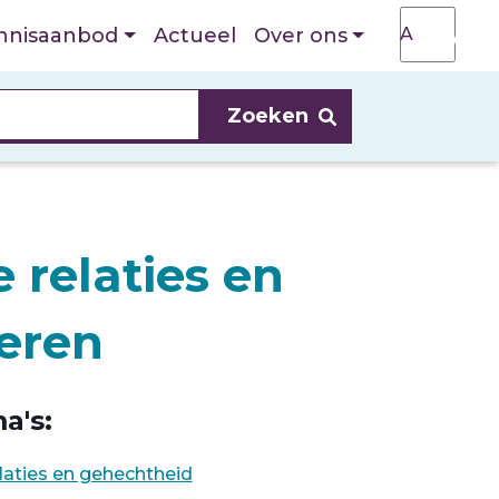
T
A
nnisaanbod
Actueel
Over ons
A
 relaties en
eren
a's:
elaties en gehechtheid