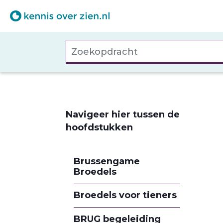
Overslaan
en
naar
Zoekopdracht
de
inhoud
gaan
Navigeer hier tussen de
hoofdstukken
Brussengame
Broedels
Broedels voor tieners
BRUG begeleiding