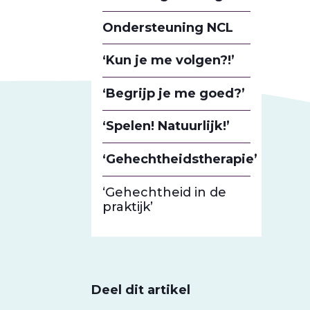
Ondersteuning NCL
‘Kun je me volgen?!’
‘Begrijp je me goed?’
‘Spelen! Natuurlijk!’
‘Gehechtheidstherapie’
‘Gehechtheid in de
praktijk’
Deel dit artikel