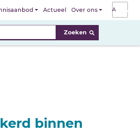
T
A
nnisaanbod
Actueel
Over ons
A
nkerd binnen