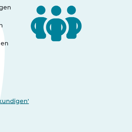
ngen
n
gen
kundigen'