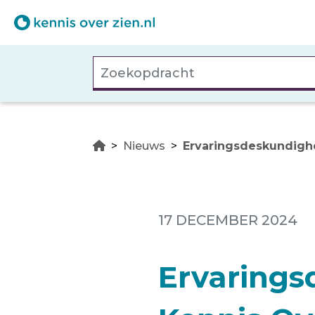
Overslaan
en
naar
Zoekopdracht
de
inhoud
gaan
Nieuws
Ervaringsdeskundighe
17 DECEMBER 2024
Ervarings