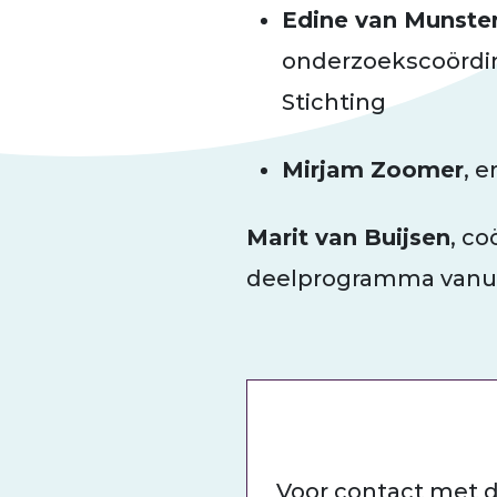
Edine van Munste
onderzoekscoördin
Stichting
Mirjam Zoomer
, 
Marit van Buijsen
, co
deelprogramma vanui
Voor contact met d