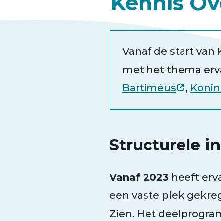
Kennis Ov
Vanaf de start van
met het thema erva
Bartiméus
,
Konink
Structurele i
Vanaf 2023
heeft erv
een vaste plek gekre
Zien. Het deelprogr