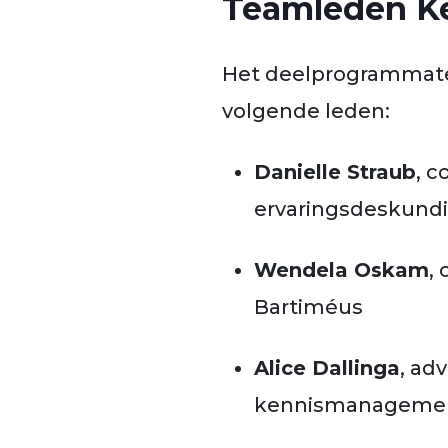
Teamleden Ke
Het deelprogrammate
volgende leden:
Danielle Straub
, c
ervaringsdeskund
Wendela Oskam
,
Bartiméus
Alice Dallinga
, ad
kennismanagement