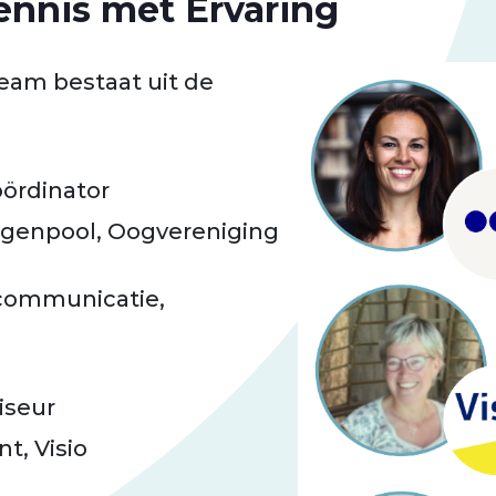
nnis met Ervaring
am bestaat uit de
oördinator
igenpool, Oogvereniging
 communicatie,
viseur
, Visio