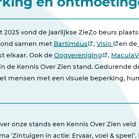
king en ontmoeting
 2025 vond de jaarlijkse ZieZo beurs plaats
stond samen met
Bartiméus
,
Visio
en de
t elkaar. Ook de
Oogvereniging
,
MaculaV
n de Kennis Over Zien stand. Gedurende d
et mensen met een visuele beperking, hun 
over onze stands een Kennis Over Zien veld
 'Zintuigen in actie: Ervaar, voel & speel’. 