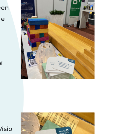
een
de
i
n
isio