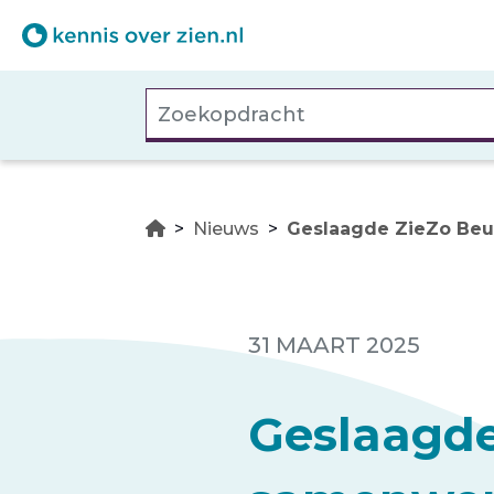
Overslaan
en
naar
Zoekopdracht
de
inhoud
gaan
Nieuws
Geslaagde ZieZo Beu
31 MAART 2025
Geslaagde