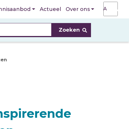
T
A
nnisaanbod
Actueel
Over ons
A
gen
nspirerende