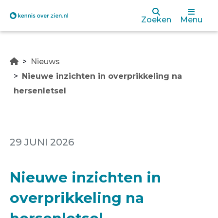
Overslaan
Zoeken
Menu
en
naar
Nieuws
de
Nieuwe inzichten in overprikkeling na
inhoud
hersenletsel
gaan
29 JUNI 2026
Nieuwe inzichten in
overprikkeling na