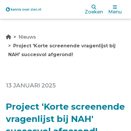
Overslaan
Zoeken
Menu
en
naar
Nieuws
de
Project 'Korte screenende vragenlijst bij
inhoud
NAH' succesvol afgerond!
gaan
13 JANUARI 2025
Project 'Korte screenende
vragenlijst bij NAH'