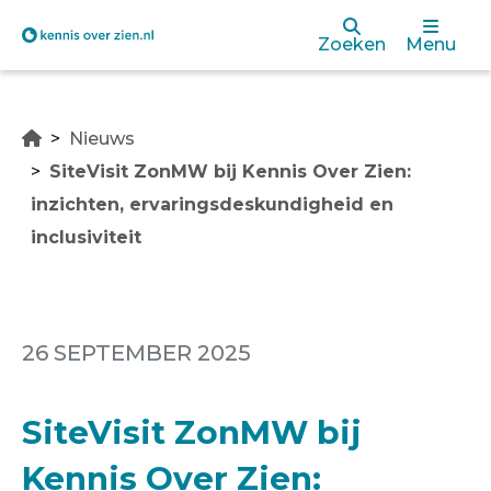
Overslaan
Zoeken
Menu
en
naar
Nieuws
de
SiteVisit ZonMW bij Kennis Over Zien:
inhoud
inzichten, ervaringsdeskundigheid en
gaan
inclusiviteit
26 SEPTEMBER 2025
SiteVisit ZonMW bij
Kennis Over Zien: