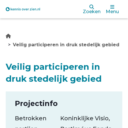
Overslaan
Zoeken
Menu
en
naar
de
Veilig participeren in druk stedelijk gebied
inhoud
gaan
Veilig participeren in
druk stedelijk gebied
Projectinfo
Betrokken
Koninklijke Visio,