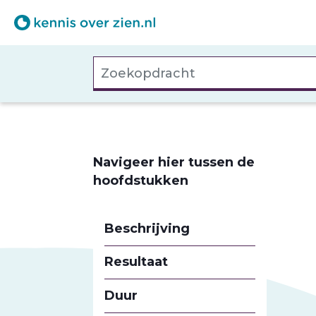
Overslaan
en
naar
Zoekopdracht
de
inhoud
gaan
Navigeer hier tussen de
hoofdstukken
Beschrijving
Resultaat
Duur