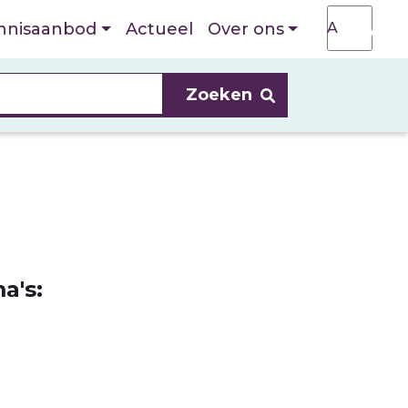
T
A
nnisaanbod
Actueel
Over ons
A
a's: