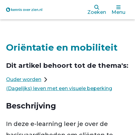
Overslaan
Zoeken
Menu
en
naar
de
Oriëntatie en mobiliteit
inhoud
gaan
Dit artikel behoort tot de thema's:
Ouder worden
(Dagelijks) leven met een visuele beperking
Beschrijving
In deze e-learning leer je over de