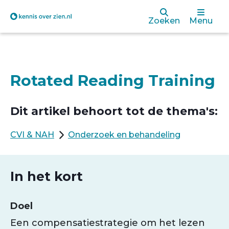
Overslaan
Zoeken
Menu
en
naar
de
Rotated Reading Training
inhoud
gaan
Dit artikel behoort tot de thema's:
CVI & NAH
Onderzoek en behandeling
In het kort
Doel
Een compensatiestrategie om het lezen