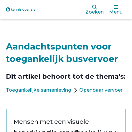
Overslaan
Zoeken
Menu
en
naar
de
Aandachtspunten voor
inhoud
toegankelijk busvervoer
gaan
Dit artikel behoort tot de thema's:
Toegankelijke samenleving
Openbaar vervoer
Mensen met een visuele