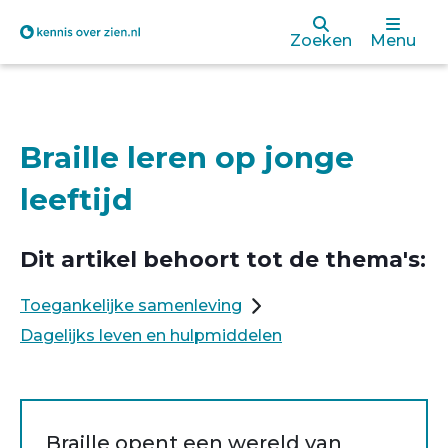
Overslaan
Zoeken
Menu
en
naar
de
Braille leren op jonge
inhoud
leeftijd
gaan
Dit artikel behoort tot de thema's:
Toegankelijke samenleving
Dagelijks leven en hulpmiddelen
Braille opent een wereld van