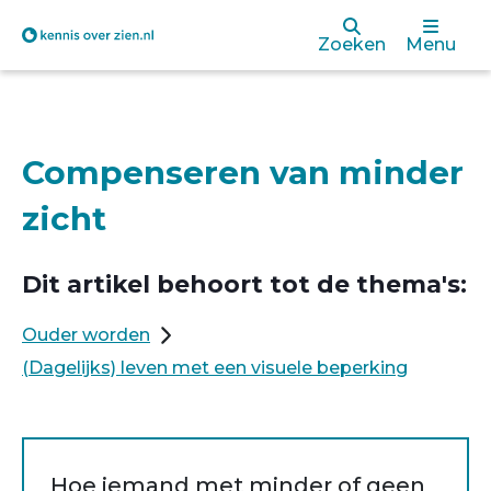
Overslaan
Zoeken
Menu
en
naar
de
Compenseren van minder
inhoud
zicht
gaan
Dit artikel behoort tot de thema's:
Ouder worden
(Dagelijks) leven met een visuele beperking
Hoe iemand met minder of geen