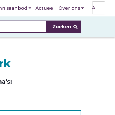
T
A
nnisaanbod
Actueel
Over ons
A
rk
a's: