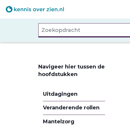
Overslaan
en
naar
Zoekopdracht
de
inhoud
gaan
Navigeer hier tussen de
hoofdstukken
Uitdagingen
Veranderende rollen
Mantelzorg