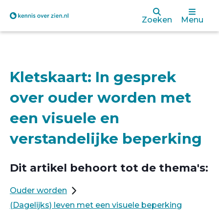
Overslaan
Zoeken
Menu
en
naar
de
Kletskaart: In gesprek
inhoud
over ouder worden met
gaan
een visuele en
verstandelijke beperking
Dit artikel behoort tot de thema's:
Ouder worden
(Dagelijks) leven met een visuele beperking