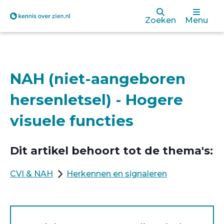
Overslaan
Zoeken
Menu
en
naar
de
NAH (niet-aangeboren
inhoud
hersenletsel) - Hogere
gaan
visuele functies
Dit artikel behoort tot de thema's:
CVI & NAH
Herkennen en signaleren