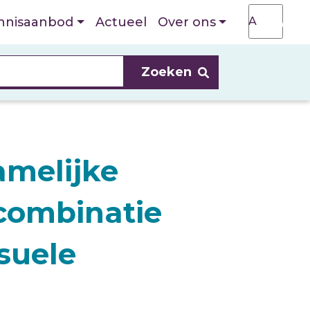
T
A
nnisaanbod
Actueel
Over ons
A
amelijke
 combinatie
suele