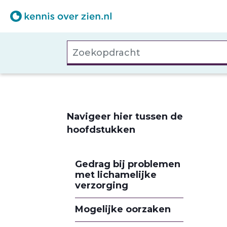
Overslaan
en
naar
Zoekopdracht
de
inhoud
gaan
Navigeer hier tussen de
hoofdstukken
Gedrag bij problemen
met lichamelijke
verzorging
Mogelijke oorzaken