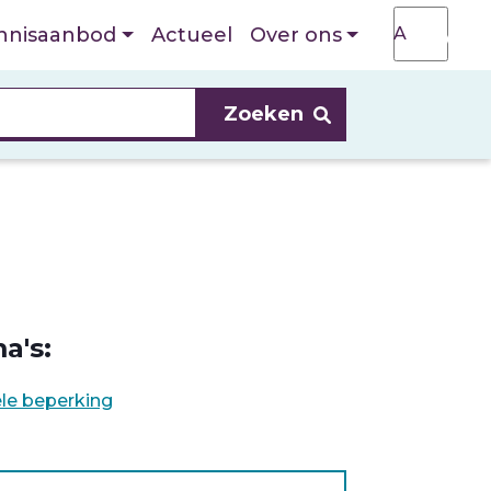
T
A
nnisaanbod
Actueel
Over ons
A
a's:
ele beperking