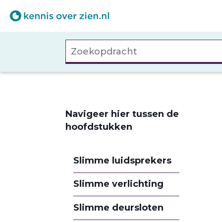
Overslaan
en
naar
Zoekopdracht
de
inhoud
gaan
Navigeer hier tussen de
hoofdstukken
Slimme luidsprekers
Slimme verlichting
Slimme deursloten