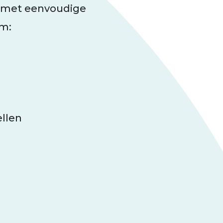
 met eenvoudige
m:
ellen