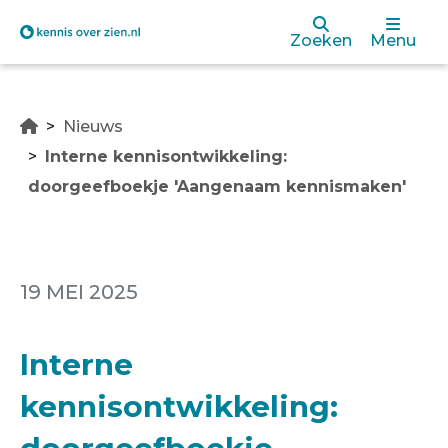
Overslaan
Zoeken
Menu
en
naar
Nieuws
de
Interne kennisontwikkeling:
inhoud
doorgeefboekje 'Aangenaam kennismaken'
gaan
19 MEI 2025
Interne
kennisontwikkeling: