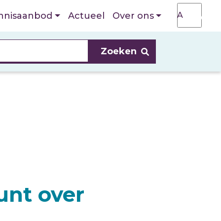
T
A
nnisaanbod
Actueel
Over ons
A
unt over