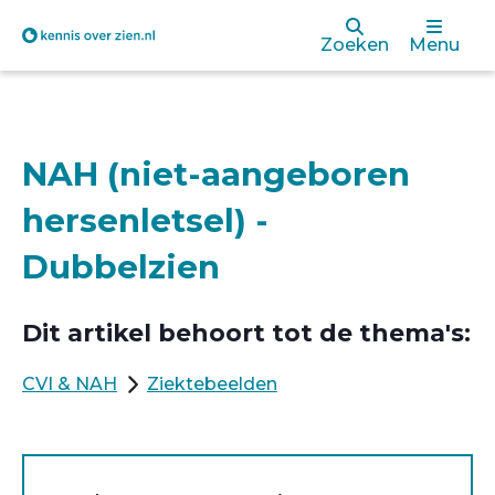
Overslaan
Zoeken
Menu
en
naar
de
NAH (niet-aangeboren
inhoud
hersenletsel) -
gaan
Dubbelzien
Dit artikel behoort tot de thema's:
CVI & NAH
Ziektebeelden