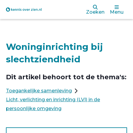
Overslaan
Zoeken
Menu
en
naar
de
Woninginrichting bij
inhoud
slechtziendheid
gaan
Dit artikel behoort tot de thema's:
Toegankelijke samenleving
Licht, verlichting en inrichting (LVI) in de
persoonlijke omgeving