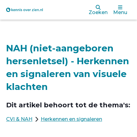
Overslaan
Zoeken
Menu
en
naar
de
NAH (niet-aangeboren
inhoud
hersenletsel) - Herkennen
gaan
en signaleren van visuele
klachten
Dit artikel behoort tot de thema's:
CVI & NAH
Herkennen en signaleren