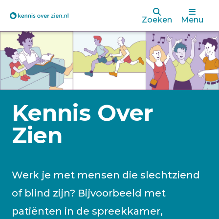
Overslaan
Zoeken
Menu
en
naar
de
inhoud
gaan
Kennis Over
Zien
Werk je met mensen die slechtziend
of blind zijn? Bijvoorbeeld met
patiënten in de spreekkamer,