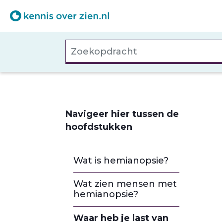
Overslaan
en
naar
Zoekopdracht
de
inhoud
gaan
Navigeer hier tussen de
hoofdstukken
Wat is hemianopsie?
Wat zien mensen met
hemianopsie?
Waar heb je last van