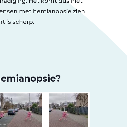
hadiging. Het komt dus niet
mensen met hemianopsie zien
t is scherp.
hemianopsie?