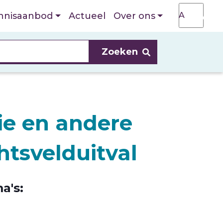
T
A
nnisaanbod
Actueel
Over ons
A
e en andere
tsvelduitval
a's: