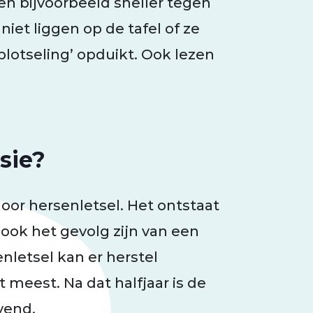
n bijvoorbeeld sneller tegen
iet liggen op de tafel of ze
plotseling’ opduikt. Ook lezen
sie?
or hersenletsel. Het ontstaat
ook het gevolg zijn van een
enletsel kan er herstel
t meest. Na dat halfjaar is de
jvend.