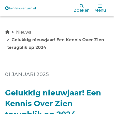
Overslaan
Zoeken
Menu
en
naar
Nieuws
de
Gelukkig nieuwjaar! Een Kennis Over Zien
inhoud
terugblik op 2024
gaan
01 JANUARI 2025
Gelukkig nieuwjaar! Een
Kennis Over Zien